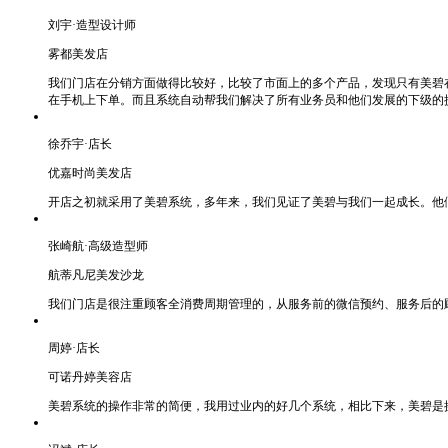
刘宇·造型设计师
雾都美发店
我们门店在分销方面做得比较好，比较了市面上的多个产品，发现只有美碧
在手机上下单。而且系统自动帮我们解决了所有业务员和他们发展的下级的
徐乔宇·店长
优嘉时尚美发店
开店之初就采用了美碧系统，多年来，我们见证了美碧与我们一起成长。他
张崎航·高级造型师
航蒂凡尼美发沙龙
我们门店是很注重顾客全消费周期管理的，从服务前的微信预约、服务后的
周婷·店长
可诺丹婷美容店
美碧系统的操作非常的简便，我用过业内的好几个系统，相比下来，美碧是