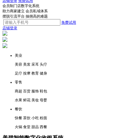
店铺登录
免费试用
会员制
门店数字化系统
助力商家建立
会员私域体系
摆脱引流平台 抽佣高的难题
免费试用
店铺登录
美业
美容 美发 采耳 头疗
足疗 按摩 教育 健身
零售
商超 百货 服饰 鞋包
水果 鲜花 美妆 母婴
餐饮
快餐 茶饮 小吃 粉面
火锅 食堂 甜品 西餐