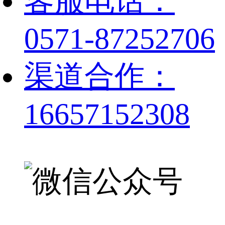
客服电话：
0571-87252706
渠道合作：
16657152308