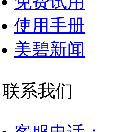
免费试用
使用手册
美碧新闻
联系我们