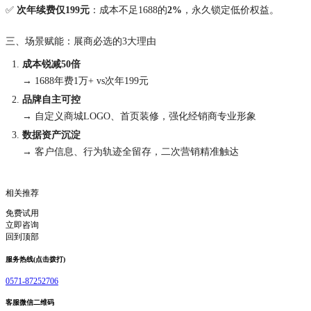
✅
次年续费仅199元
：成本不足1688的
2%
，永久锁定低价权益。
三、场景赋能：展商必选的3大理由
成本锐减50倍
→ 1688年费1万+ vs次年199元
品牌自主可控
→ 自定义商城LOGO、首页装修，强化经销商专业形象
数据资产沉淀
→ 客户信息、行为轨迹全留存，二次营销精准触达
相关推荐
免费试用
立即咨询
回到顶部
服务热线(点击拨打)
0571-87252706
客服微信二维码