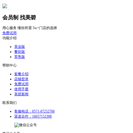
会员制 找美碧
用心服务 懂你所需 5w+门店的选择
免费试用
功能介绍
美业版
餐饮版
零售版
帮助中心
套餐介绍
店铺登录
免费试用
使用手册
美碧新闻
联系我们
客服电话：0571-87252706
渠道合作：16657152308