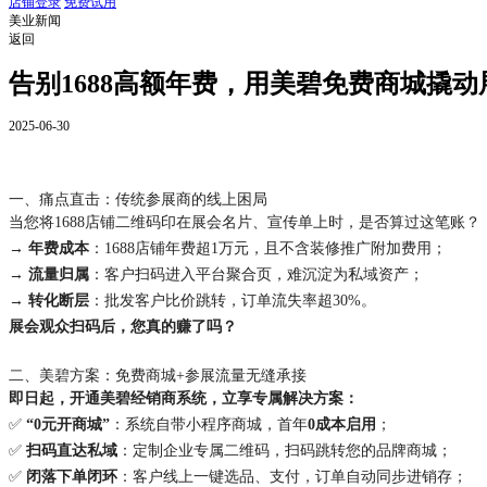
店铺登录
免费试用
美业新闻
返回
告别1688高额年费，用美碧免费商城撬
2025-06-30
一、痛点直击：传统参展商的线上困局
当您将1688店铺二维码印在展会名片、宣传单上时，是否算过这笔账？
→
年费成本
：1688店铺年费超1万元，且不含装修推广附加费用；
→
流量归属
：客户扫码进入平台聚合页，难沉淀为私域资产；
→
转化断层
：批发客户比价跳转，订单流失率超30%。
展会观众扫码后，您真的赚了吗？
二、美碧方案：免费商城+参展流量无缝承接
即日起，开通美碧经销商系统，立享专属解决方案：
✅
“0元开商城”
：系统自带小程序商城，首年
0成本启用
；
✅
扫码直达私域
：定制企业专属二维码，扫码跳转您的品牌商城；
✅
闭落下单闭环
：客户线上一键选品、支付，订单自动同步进销存；