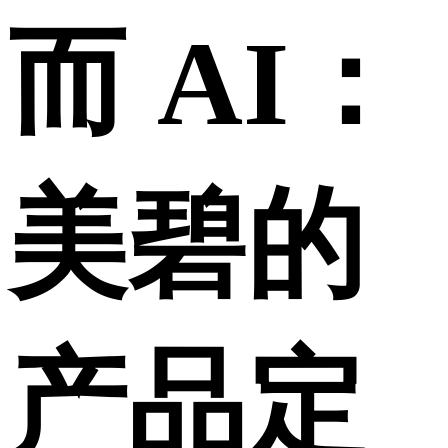
而 AI：
美碧的
产品定